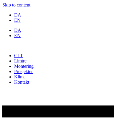
Skip to content
DA
EN
DA
EN
CLT
Limtre
Montering
Prosjekter
Klima
Kontakt