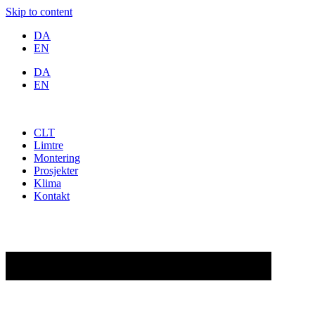
Skip to content
DA
EN
DA
EN
CLT
Limtre
Montering
Prosjekter
Klima
Kontakt