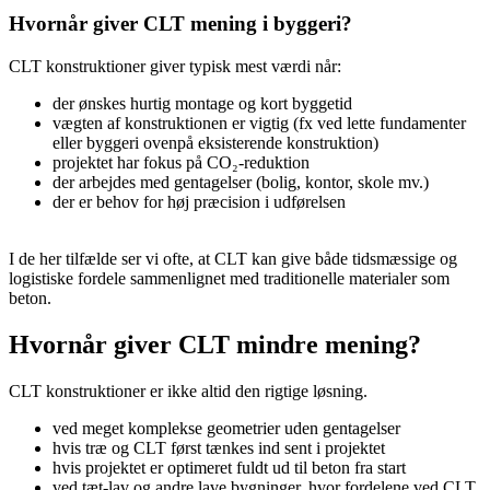
Hvornår giver CLT mening i byggeri?
CLT konstruktioner giver typisk mest værdi når:
der ønskes hurtig montage og kort byggetid
vægten af konstruktionen er vigtig (fx ved lette fundamenter
eller byggeri ovenpå eksisterende konstruktion)
projektet har fokus på CO₂-reduktion
der arbejdes med gentagelser (bolig, kontor, skole mv.)
der er behov for høj præcision i udførelsen
I de her tilfælde ser vi ofte, at CLT kan give både tidsmæssige og
logistiske fordele sammenlignet med traditionelle materialer som
beton.
Hvornår giver CLT mindre mening?
CLT konstruktioner er ikke altid den rigtige løsning.
ved meget komplekse geometrier uden gentagelser
hvis træ og CLT først tænkes ind sent i projektet
hvis projektet er optimeret fuldt ud til beton fra start
ved tæt-lav og andre lave bygninger, hvor fordelene ved CLT