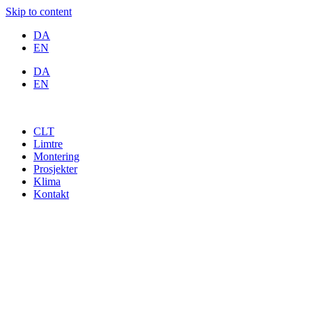
Skip to content
DA
EN
DA
EN
CLT
Limtre
Montering
Prosjekter
Klima
Kontakt