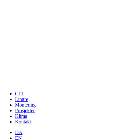
CLT
Limtre
Montering
Prosjekter
Klima
Kontakt
DA
EN