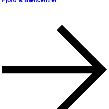
Fjord & Bæltcentret