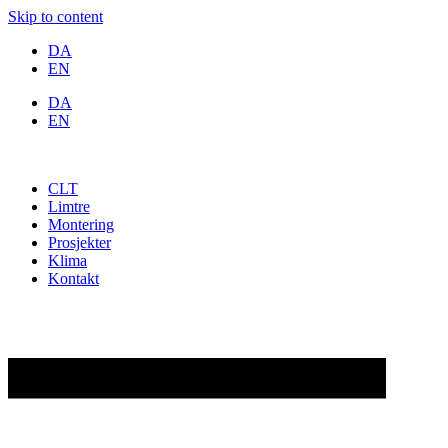
Skip to content
DA
EN
DA
EN
CLT
Limtre
Montering
Prosjekter
Klima
Kontakt