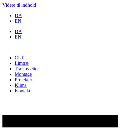
Videre til indhold
DA
EN
DA
EN
CLT
Limtræ
Trækassetter
Montage
Projekter
Klima
Kontakt