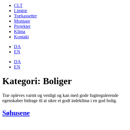
CLT
Limtræ
Trækassetter
Montage
Projekter
Klima
Kontakt
DA
EN
DA
EN
Kategori:
Boliger
Træ opleves varmt og venligt og kan med gode fugtregulerende
egenskaber bidrage til at sikre et godt indeklima i en god bolig.
Søhusene