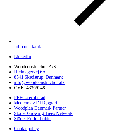
Jobb och karriär
LinkedIn
Woodconstruction A/S
Hjelmagervej 6A
8541 Skødstrup, Danmark
info@woodconstruction.dk
CVR: 43369148
PEFC-certifierad
Medlem av DI Byggeri
Woodplan Danmark Partner
Stöder Growing Trees Network
Stöder En for holdet
Cookiepolicy