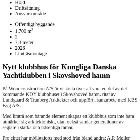
Höjd
Driftsättning
Ansvarsområde
Offentligt byggande
2
1.700 m
2
7,3 meter
2026
Limträsmontage
Nytt klubbhus för Kungliga Danska
Yachtklubben i Skovshoved hamn
På Woodconstruction A/S är vi stolta över att vara en del av det
kommande KDY-klubbhuset i Skovshoved hamn, ritat av
Lundgaard & Tranberg Arkitekter och uppfört i samarbete med KBS
Byg A/S.
Med limträ som bärande element skapas ett klubbhus som inte bara
utmärker sig arkitektoniskt, utan också samlar generationer av
seglare i starka och tidsenliga ramar.
Projektet har möjliggjorts med stöd från bland andra: A.P. Møller