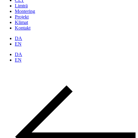
CLT
Limträ
Montering
Projekt
Klimat
Kontakt
DA
EN
DA
EN