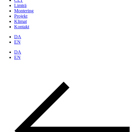
CLT
Limträ
Montering
Projekt
Klimat
Kontakt
DA
EN
DA
EN