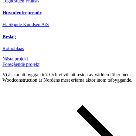
Tegnestuen Praksis
Huvudentreprenör
H. Skjøde Knudsen A/S
Beslag
Rothoblaas
Nästa projekt
Föregående projekt
Vi älskar att bygga i trä. Och vi vill att resten av världen följer med.
Woodconstruction är Nordens mest erfarna aktör inom träbyggande.